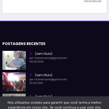
nilsonericeira@gmail.com
POSTAGENS RECENTES
(sem título)
por nilsonericeira@gmail.com
06.06.2026
(sem título)
por nilsonericeira@gmail.com
23.05.2026
(sem título)
por nilsonericeira@gmail.com
Nós utilizamos cookies para garantir que você tenha a melhor
02.07.2026
experiência em nosso site. Se você continua a usar este site,