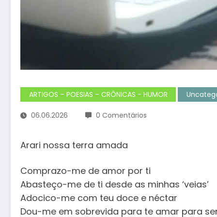
ARTIGOS – POESIAS – CRÔNICAS - HUMOR
Uncatego
06.06.2026
0 Comentários
Arari nossa terra amada
Comprazo-me de amor por ti
Abasteço-me de ti desde as minhas ‘veias’
Adocico-me com teu doce e néctar
Dou-me em sobrevida para te amar para s