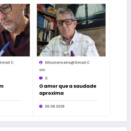
gmail.c
Nilsonericeira@gmail.c
Om
0
em
O amor que a saudade
aproxima
06.08.2026