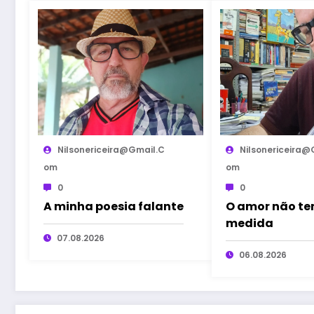
Nilsonericeira@gmail.c
Nilsonericeira@
Om
Om
0
0
A minha poesia falante
O amor não t
medida
07.08.2026
06.08.2026