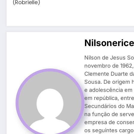
(Robrielle)
Nilsoneric
Nilson de Jesus So
novembro de 1962, n
Clemente Duarte da 
Sousa. De origem h
e adolescência em 
em república, entr
Secundários do Ma
na função de serven
empresa de conser
os seguintes cargos