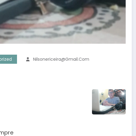
rized
Nilsonericeira@gmail.com
empre