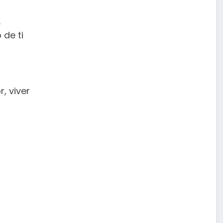
…
de ti
, viver