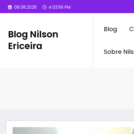
Pular
08.08.2026
4:03:57 PM
para
o
conteúdo
Blog
C
Blog Nilson
Ericeira
Sobre Nils