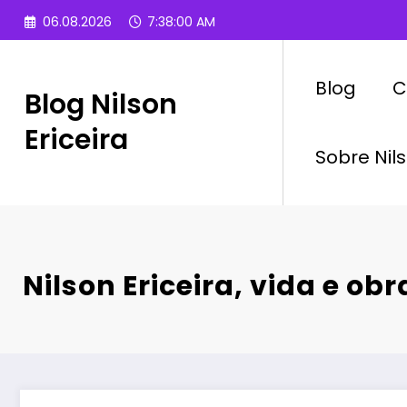
Pular
06.08.2026
7:38:01 AM
para
o
conteúdo
Blog
C
Blog Nilson
Ericeira
Sobre Nils
Nilson Ericeira, vida e obr