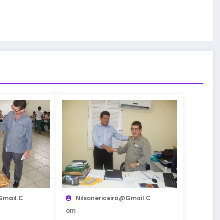
gmail.c
Nilsonericeira@gmail.c
Om