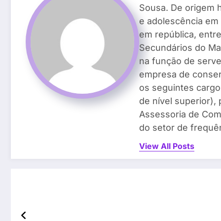
Sousa. De origem h
e adolescência em 
em república, entr
Secundários do Ma
na função de serven
empresa de conser
os seguintes cargos
de nível superior)
Assessoria de Com
do setor de frequên
View All Posts