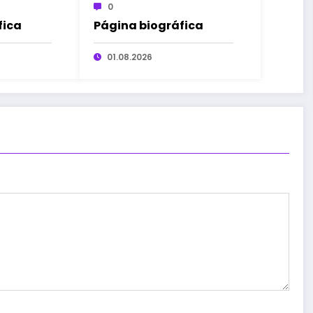
0
fica
Página biográfica
01.08.2026