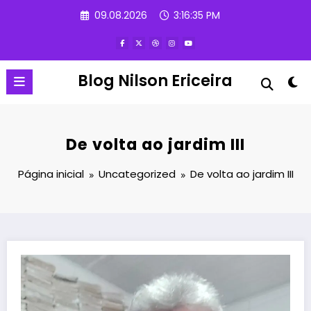
Pular
09.08.2026
3:16:36 PM
para
o
conteúdo
Blog Nilson Ericeira
De volta ao jardim III
Página inicial
Uncategorized
De volta ao jardim III