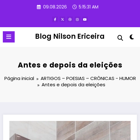
Pular
09.08.2026
5:15:32 AM
para
o
conteúdo
Blog Nilson Ericeira
Antes e depois da eleições
Página inicial
ARTIGOS – POESIAS – CRÔNICAS - HUMOR
Antes e depois da eleições