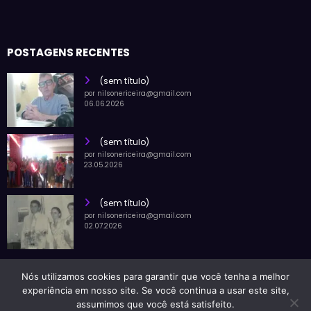
POSTAGENS RECENTES
(sem título)
por nilsonericeira@gmail.com
06.06.2026
(sem título)
por nilsonericeira@gmail.com
23.05.2026
(sem título)
por nilsonericeira@gmail.com
02.07.2026
LINKS IMPORTANTES
Nós utilizamos cookies para garantir que você tenha a melhor
Blog Nilson Ericeira | Powered By
SpiceThemes
experiência em nosso site. Se você continua a usar este site,
assumimos que você está satisfeito.