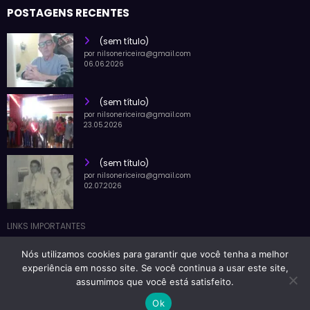
(sem título)
por nilsonericeira@gmail.com
06.06.2026
(sem título)
por nilsonericeira@gmail.com
23.05.2026
(sem título)
por nilsonericeira@gmail.com
02.07.2026
LINKS IMPORTANTES
Nós utilizamos cookies para garantir que você tenha a melhor
Blog Nilson Ericeira | Powered By
SpiceThemes
experiência em nosso site. Se você continua a usar este site,
assumimos que você está satisfeito.
Ok