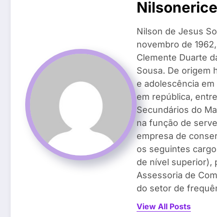
Nilsoneric
Nilson de Jesus So
novembro de 1962, n
Clemente Duarte da 
Sousa. De origem h
e adolescência em 
em república, entr
Secundários do Ma
na função de serven
empresa de conser
os seguintes cargos
de nível superior)
Assessoria de Com
do setor de frequên
View All Posts