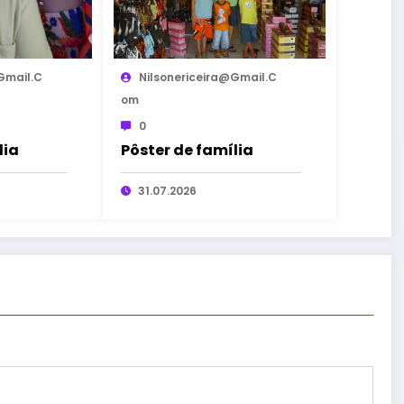
gmail.c
Nilsonericeira@gmail.c
Om
0
lia
Pôster de família
31.07.2026