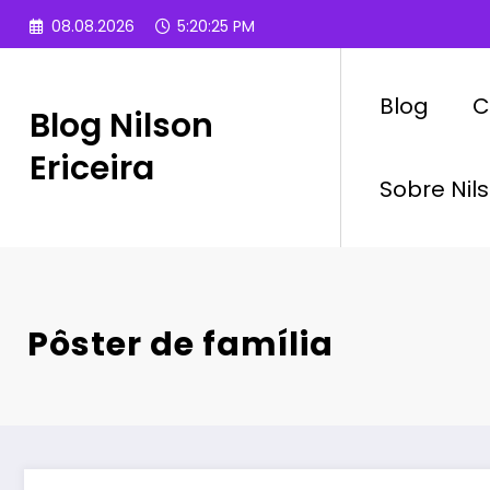
Pular
08.08.2026
5:20:27 PM
para
o
conteúdo
Blog
C
Blog Nilson
Ericeira
Sobre Nils
Pôster de família