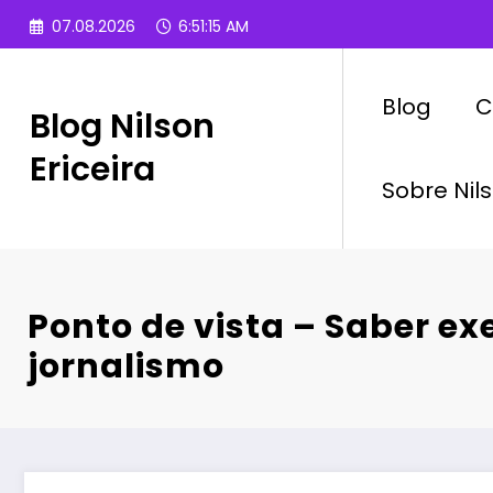
Pular
07.08.2026
6:51:16 AM
para
o
conteúdo
Blog
C
Blog Nilson
Ericeira
Sobre Nils
Ponto de vista – Saber ex
jornalismo