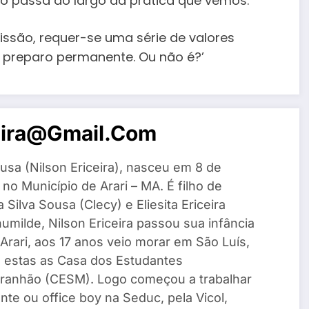
smo passa ao largo da prática que vemos.
issão, requer-se uma série de valores
 preparo permanente. Ou não é?’
eira@gmail.com
usa (Nilson Ericeira), nasceu em 8 de
o Município de Arari – MA. É filho de
Silva Sousa (Clecy) e Eliesita Ericeira
umilde, Nilson Ericeira passou sua infância
Arari, aos 17 anos veio morar em São Luís,
e estas as Casa dos Estudantes
ranhão (CESM). Logo começou a trabalhar
te ou office boy na Seduc, pela Vicol,