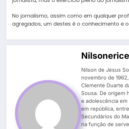
jornalista, mas o exercício pleno do jornali
No jornalismo, assim como em qualquer prof
agregados, um destes é o conhecimento e o
Nilsoneric
Nilson de Jesus So
novembro de 1962, n
Clemente Duarte da 
Sousa. De origem h
e adolescência em 
em república, entr
Secundários do Ma
na função de serven