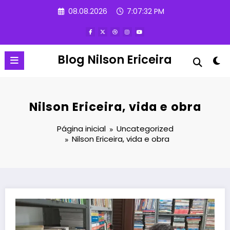
Pular
08.08.2026
7:07:33 PM
para
o
conteúdo
Blog Nilson Ericeira
Nilson Ericeira, vida e obra
Página inicial
Uncategorized
Nilson Ericeira, vida e obra