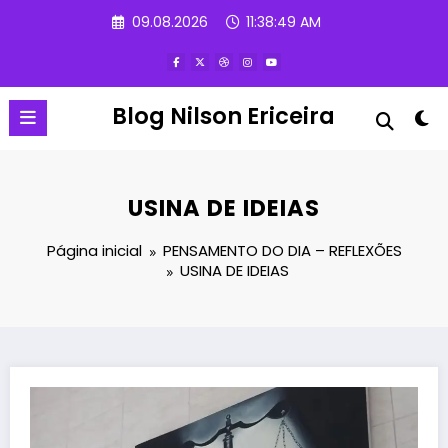
Pular
09.08.2026
11:38:50 AM
para
o
conteúdo
Blog Nilson Ericeira
USINA DE IDEIAS
Página inicial
PENSAMENTO DO DIA – REFLEXÕES
USINA DE IDEIAS