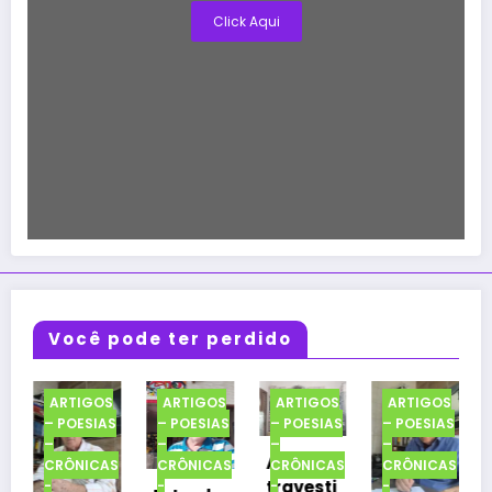
Click Aqui
Você pode ter perdido
GOS
ARTIGOS
ARTIGOS
ARTIGOS
ARTIGOS
SIAS
– POESIAS
– POESIAS
– POESIAS
– POESIAS
–
–
–
–
Alma
ICAS
CRÔNICAS
CRÔNICAS
CRÔNICAS
CRÔNICAS
travesti
-
-
-
-
Face IV