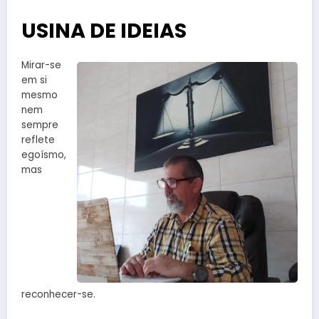
USINA DE IDEIAS
Mirar-se
em si
mesmo
nem
sempre
reflete
egoísmo,
mas
reconhecer-se.