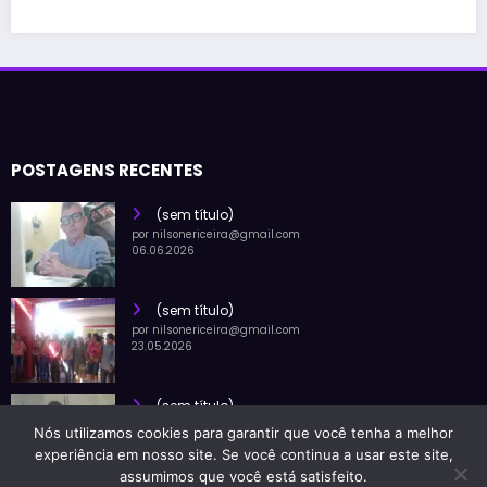
POSTAGENS RECENTES
(sem título)
por nilsonericeira@gmail.com
06.06.2026
(sem título)
por nilsonericeira@gmail.com
23.05.2026
(sem título)
por nilsonericeira@gmail.com
Nós utilizamos cookies para garantir que você tenha a melhor
02.07.2026
experiência em nosso site. Se você continua a usar este site,
assumimos que você está satisfeito.