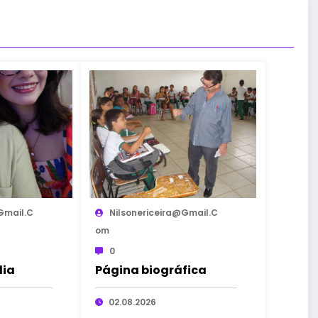
gmail.c
Nilsonericeira@gmail.c
Om
0
lia
Página biográfica
02.08.2026