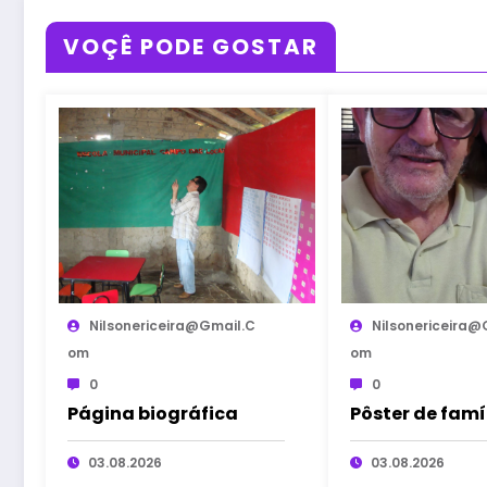
VOÇÊ PODE GOSTAR
Nilsonericeira@gmail.c
Nilsonericeira@
Om
Om
0
0
Página biográfica
Pôster de famí
03.08.2026
03.08.2026