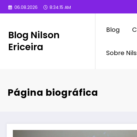
Pular
06.08.2026
8:34:16 AM
para
o
conteúdo
Blog
C
Blog Nilson
Ericeira
Sobre Nils
Página biográfica