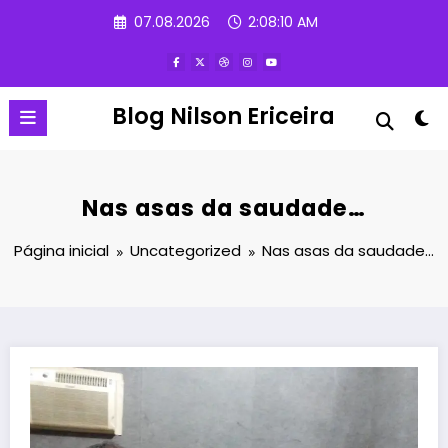
Pular
07.08.2026
2:08:11 AM
para
o
conteúdo
Blog Nilson Ericeira
Nas asas da saudade…
Página inicial
Uncategorized
Nas asas da saudade…