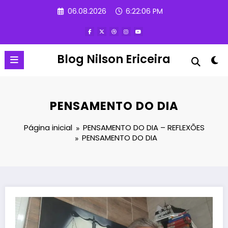
Pular
06.08.2026
6:22:07 PM
para
o
conteúdo
Blog Nilson Ericeira
PENSAMENTO DO DIA
Página inicial
PENSAMENTO DO DIA – REFLEXÕES
PENSAMENTO DO DIA