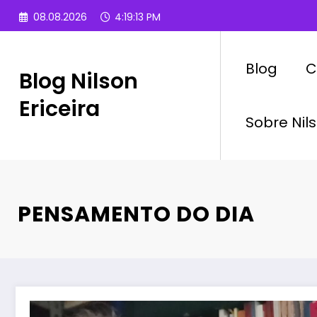
Pular
08.08.2026
4:19:14 PM
para
o
conteúdo
Blog
C
Blog Nilson
Ericeira
Sobre Nils
PENSAMENTO DO DIA