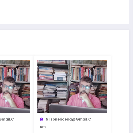
gmail.c
Nilsonericeira@gmail.c
Om