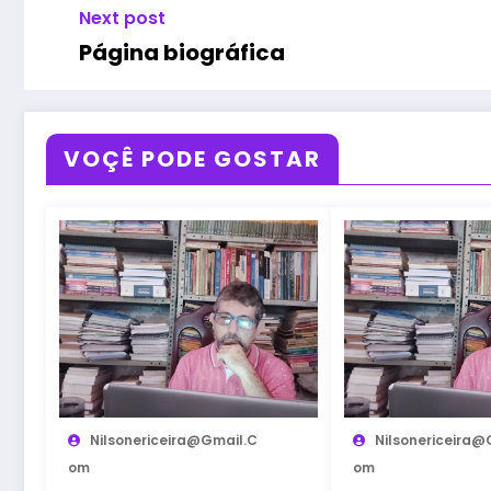
Next post
Página biográfica
VOÇÊ PODE GOSTAR
Nilsonericeira@gmail.c
Nilsonericeira@
Om
Om