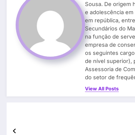
Sousa. De origem h
e adolescência em 
em república, entr
Secundários do Ma
na função de serven
empresa de conser
os seguintes cargos
de nível superior)
Assessoria de Com
do setor de frequên
View All Posts