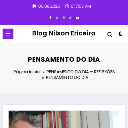
Pular
06.08.2026
6:17:04 AM
para
o
conteúdo
Blog Nilson Ericeira
PENSAMENTO DO DIA
Página inicial
PENSAMENTO DO DIA – REFLEXÕES
PENSAMENTO DO DIA