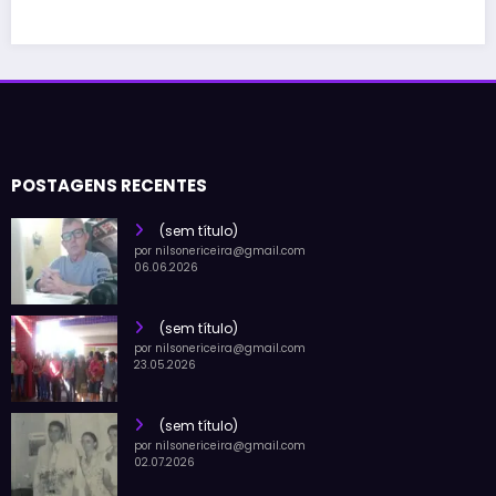
POSTAGENS RECENTES
(sem título)
por nilsonericeira@gmail.com
06.06.2026
(sem título)
por nilsonericeira@gmail.com
23.05.2026
(sem título)
por nilsonericeira@gmail.com
02.07.2026
LINKS IMPORTANTES