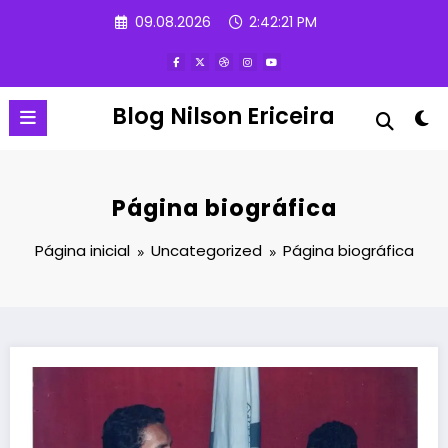
Pular
09.08.2026
2:42:22 PM
para
o
conteúdo
Blog Nilson Ericeira
Página biográfica
Página inicial
Uncategorized
Página biográfica