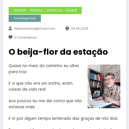
ARTIGOS – POESIAS – CRÔNICAS - HUMOR
Uncategorized
Nilsonericeira@gmail.com
06.06.2026
0 Comentários
O beija-flor da estação
Quase no meio do caminho eu olhei
para traz
E vi que não era um sonho, eram
coisas da vida real
Aos poucos eu me dei conta que não
estavas mais
E rir por algum tempo lembrado das graças de nós dois