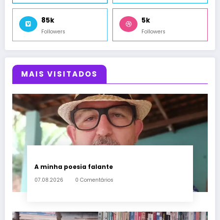
85k
5k
Followers
Followers
MAIS VISITADOS
A minha poesia falante
07.08.2026
0 Comentários