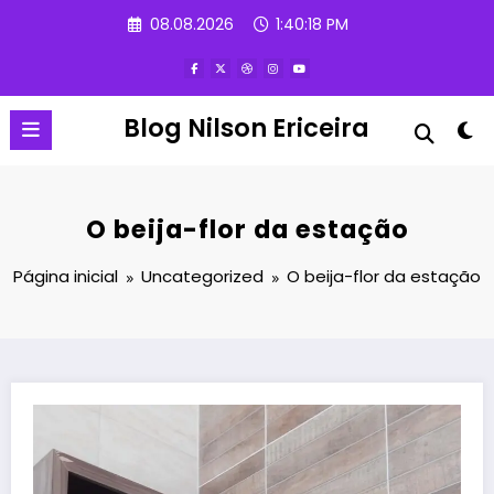
Pular
08.08.2026
1:40:19 PM
para
o
conteúdo
Blog Nilson Ericeira
O beija-flor da estação
Página inicial
Uncategorized
O beija-flor da estação