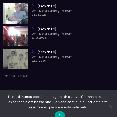
(sem título)
por nilsonericeira@gmail.com
06.06.2026
(sem título)
por nilsonericeira@gmail.com
23.05.2026
(sem título)
por nilsonericeira@gmail.com
02.07.2026
LINKS IMPORTANTES
Nós utilizamos cookies para garantir que você tenha a melhor
Blog Nilson Ericeira | Powered By
SpiceThemes
experiência em nosso site. Se você continua a usar este site,
assumimos que você está satisfeito.
Ok