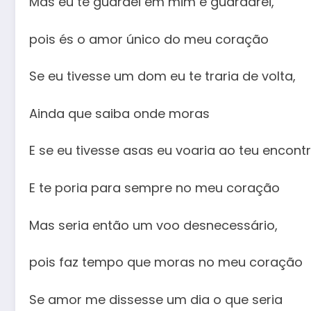
Mas eu te guardei em mim e guardarei,
pois és o amor único do meu coração
Se eu tivesse um dom eu te traria de volta,
Ainda que saiba onde moras
E se eu tivesse asas eu voaria ao teu encont
E te poria para sempre no meu coração
Mas seria então um voo desnecessário,
pois faz tempo que moras no meu coração
Se amor me dissesse um dia o que seria