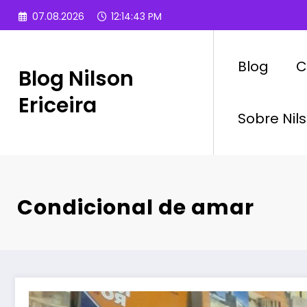
Pular
07.08.2026
12:14:44 PM
para
o
conteúdo
Blog
C
Blog Nilson
Ericeira
Sobre Nils
Condicional de amar