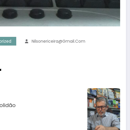
rized
Nilsonericeira@gmail.com
r
olidão