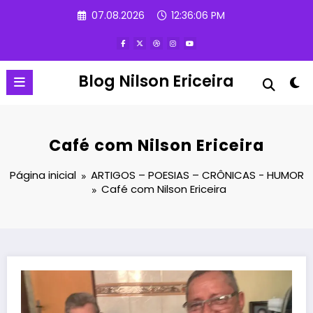
Pular
07.08.2026
12:36:07 PM
para
o
conteúdo
Blog Nilson Ericeira
Café com Nilson Ericeira
Página inicial
ARTIGOS – POESIAS – CRÔNICAS - HUMOR
Café com Nilson Ericeira