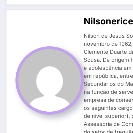
Nilsoneric
Nilson de Jesus So
novembro de 1962, n
Clemente Duarte da 
Sousa. De origem h
e adolescência em 
em república, entr
Secundários do Ma
na função de serven
empresa de conser
os seguintes cargos
de nível superior)
Assessoria de Com
do setor de frequên