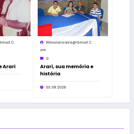
gmail.c
Nilsonericeira@gmail.c
Om
0
 Arari
Arari, sua memória e
história
03.08.2026