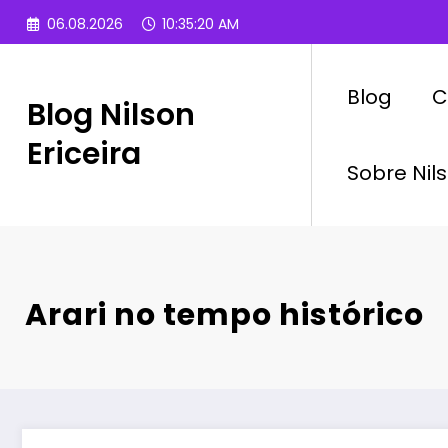
Pular
06.08.2026
10:35:22 AM
para
o
conteúdo
Blog
C
Blog Nilson
Ericeira
Sobre Nils
Arari no tempo histórico