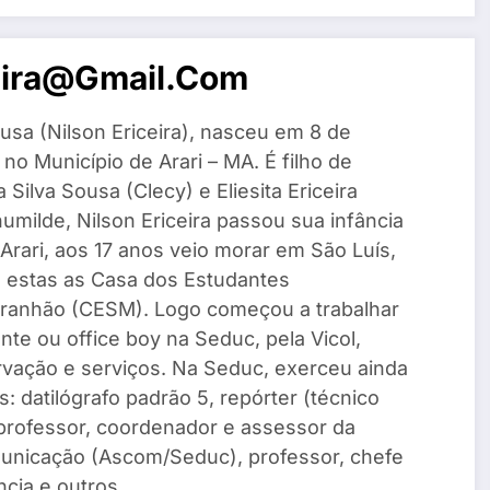
eira@gmail.com
usa (Nilson Ericeira), nasceu em 8 de
o Município de Arari – MA. É filho de
Silva Sousa (Clecy) e Eliesita Ericeira
umilde, Nilson Ericeira passou sua infância
Arari, aos 17 anos veio morar em São Luís,
e estas as Casa dos Estudantes
ranhão (CESM). Logo começou a trabalhar
te ou office boy na Seduc, pela Vicol,
vação e serviços. Na Seduc, exerceu ainda
: datilógrafo padrão 5, repórter (técnico
, professor, coordenador e assessor da
unicação (Ascom/Seduc), professor, chefe
cia e outros.