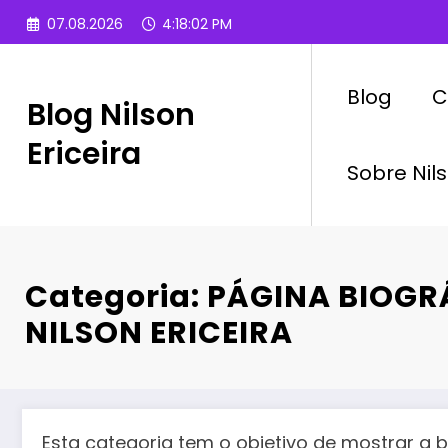
Pular
07.08.2026
4:18:03 PM
para
o
conteúdo
Blog
C
Blog Nilson
Ericeira
Sobre Nils
Categoria: PÁGINA BIOGR
NILSON ERICEIRA
Esta categoria tem o objetivo de mostrar a b